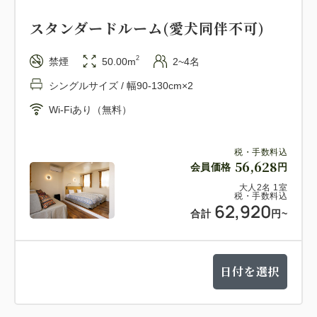
【プラン内容】
スタンダードルーム(愛犬同伴不可)
1泊2食付（夕・朝）
2
禁煙
50.00m
2~4名
【特典・ポイント】
シングルサイズ / 幅90-130cm×2
１．オリジナルワインプレゼント
Wi-Fiあり（無料）
スタンダード棟：赤白選べる伊豆ワイン
スイート棟：赤白選べるプレミアムワイン
税・手数料込
56,628
会員価格
円
２．オールインクルーシブ
大人
2
名
1
室
弊社オリジナルワインをはじめとする多種多様なアル
税・手数料込
62,920
コールと、ソフトドリンクやおつまみは、キッチンカ
合計
円
~
ーにてフリーフロー形式でご利用いただけます。焚火
や焼きマシュマロ作りまで、「すべて込み」という贅
日付を選択
沢なステイをお楽しみください。
３．ワイナリーガイドツアーへ無料ご招待