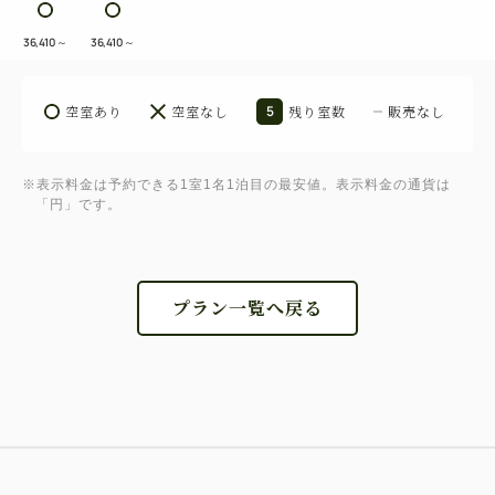
36,410
～
36,410
～
空室あり
空室なし
5
残り室数
販売なし
※表示料金は予約できる1室1名1泊目の最安値。表示料金の通貨は
「円」です。
プラン一覧へ戻る