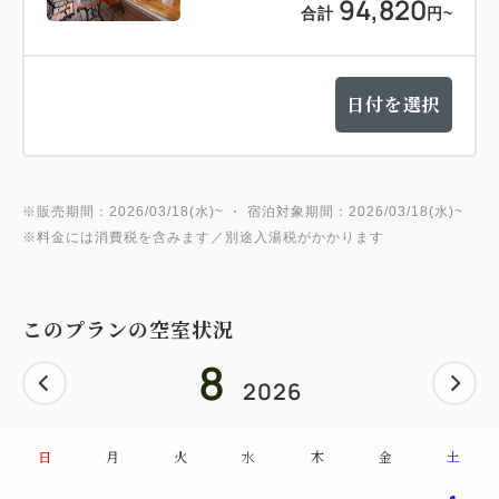
94,820
合計
円
~
日付を選択
※販売期間：2026/03/18(水)~ ・ 宿泊対象期間：2026/03/18(水)~
※料金には消費税を含みます／別途入湯税がかかります
このプランの空室状況
8
2026
日
月
火
水
木
金
土