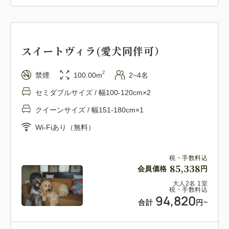
食をお楽しみください。
【温泉のご利用について】
スイートヴィラ(愛犬同伴可）
ご宿泊のお客様は、別館「ホテルワイナリーヒル」の
大浴場（温泉）をご利用いただけます(貸切休館日に
2
禁煙
100.00m
2~4名
はご利用いただけません）
セミダブルサイズ / 幅100-120cm×2
クイーンサイズ / 幅151-180cm×1
Wi-Fiあり（無料）
税・手数料込
85,338
会員価格
円
大人
2
名
1
室
税・手数料込
94,820
合計
円
~