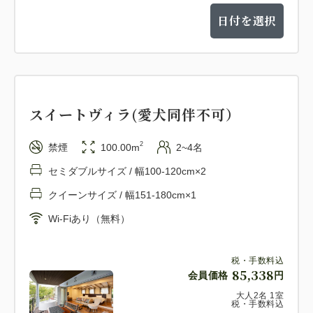
日付を選択
スイートヴィラ(愛犬同伴不可）
2
禁煙
100.00m
2~4名
セミダブルサイズ / 幅100-120cm×2
クイーンサイズ / 幅151-180cm×1
Wi-Fiあり（無料）
税・手数料込
85,338
会員価格
円
大人
2
名
1
室
税・手数料込