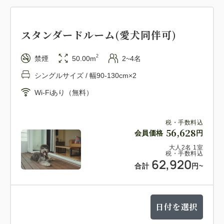
宿泊のお客様を対象とした「中伊豆ワイナリー見学ツ
アー」を無料開催しております。シャトー見学・有料
スタンダードルーム(愛犬同伴可)
試飲など、よりワインを楽しめる体験が可能です（事
前予約制・先着順）
2
禁煙
50.00m
2~4名
シングルサイズ / 幅90-130cm×2
【ご夕食】
Wi-Fiあり（無料）
ご夕食は伊豆の食材を取り入れた「鮮やかなオードブ
ルから始まるコース仕立てのバーベキュースタイル」
事前に丁寧な下ごしらえが施された料理とメインのお
税・手数料込
56,628
会員価格
円
肉や魚介は、仕上げ前の状態でお届けし
大人
2
名
1
室
各棟に設置された本格的なガスオーブングリルにて、
税・手数料込
62,920
ご自身で仕上げていただきます
合計
円
~
【ご朝食】
日付を選択
ぶどう畑から吹く風を感じながら、
いつもよりゆっくりと流れる“中伊豆時間“で優雅な朝