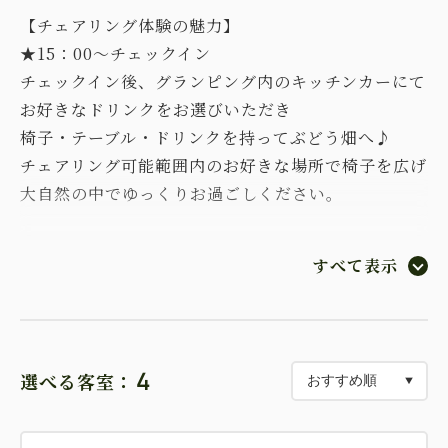
【チェアリング体験の魅力】
★15：00～チェックイン
チェックイン後、グランピング内のキッチンカーにて
お好きなドリンクをお選びいただき
椅子・テーブル・ドリンクを持ってぶどう畑へ♪
チェアリング可能範囲内のお好きな場所で椅子を広げ
大自然の中でゆっくりお過ごしください。
グランピング宿泊のお客様のドリンクは
すべて表示
キッチンカーにてフリーフロー
チェアリング体験は17：00まで可能です。
中伊豆ワイナリーでしか体験できない特別な時間をぜ
4
選べる客室：
ひお過ごしください。