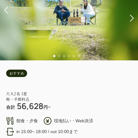
おすすめ
大人
2
名
1
室
税・手数料込
56,628
合計
円~
朝食・夕食
現地払い・Web決済
in 15:00~ 18:00 / out 10:00まで