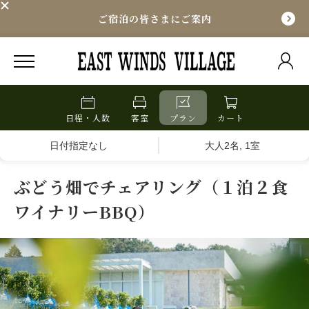
ご宿泊の皆さまにご案内
日程・人数
客室
プラン
カート
日付指定なし
大人2名, 1室
ぶどう畑でチェアリング（１泊２食
ワイナリーBBQ）